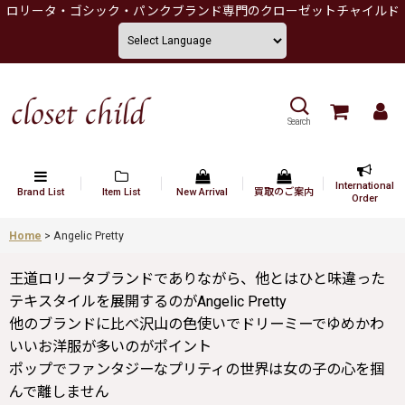
ロリータ・ゴシック・パンクブランド専門のクローゼットチャイルド
Search
International
Brand List
Item List
New Arrival
買取のご案内
Order
Home
>
Angelic Pretty
王道ロリータブランドでありながら、他とはひと味違った
テキスタイルを展開するのがAngelic Pretty
他のブランドに比べ沢山の色使いでドリーミーでゆめかわ
いいお洋服が多いのがポイント
ポップでファンタジーなプリティの世界は女の子の心を掴
んで離しません