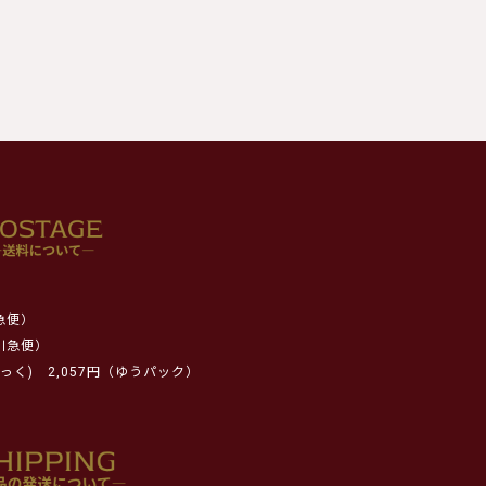
急便）
川急便）
っく)
2,057円（ゆうパック）