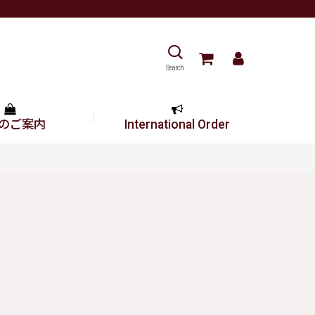
Search
のご案内
International Order