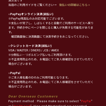
済方法です
当店のご利用ガイドをご覧ください→
後払いの詳細はこちら >
○
PayPayオンライン決済
(前払い)
※PayPay残高払のみ対応可能でございます。
※支払いが完了し、しばらくすると自動でご利用のサービスへ戻り
ます。手続き中にページを閉じると購入が失敗する可能性がありま
す。
確認画面後に決済画面にて決済手続きをおこなってください。
○
クレジットカード決済
(前払い)
VISA / MASTER / DINERS / JCB / AMEX
※分割払い・リボルビング払いもご利用頂けます。
※不正使用防止のため、お電話にてご本人様確認をさせていただく
場合がございます。
○
PayPal
※ご本人様名義のIDのみご利用可能となります。
※不正使用防止のため、お電話にてご本人様確認をさせていただく
場合がございます。
Dear Overseas Customers
Payment method : Please make sure to select "
PayPal
"