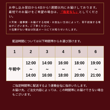
お申し込み翌日から4日から1週間以内にお届けしております。
最短でのお届けをご希望の場合は、
「指定なし」
としてくださ
い。
※天候・諸事情・お届けする地域・お支払い方法によって、若干前後する場
合がございます。ご了承ください。
※在庫がない場合は別途メールにてお知らせいたします。
配送時間については以下時間帯からお選び頂けます。
1
2
3
4
5
6
12:00
14:00
16:00
18:00
19:00
午前中
～
～
～
～
～
14:00
16:00
18:00
20:00
21:00
ご指定時間帯に配送するよう運搬会社に指示いたします。
お届け先、ご注文内容によっては、この時間帯にお届けできない場合
もございます。