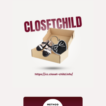
Ank Rouge
ジャケット
ATELIER BOZ
靴 / 鞄
ATELIER-PIERROT
コート
axes femme
アクセサリー/小物
axes femme Kawaii
axes femme POETIQUE
BABY, THE STARS SHINE BRIGHT
BPN