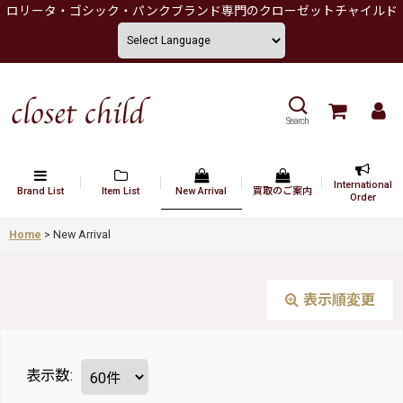
ロリータ・ゴシック・パンクブランド専門のクローゼットチャイルド
Search
International
Brand List
Item List
New Arrival
買取のご案内
Order
Home
>
New Arrival
表示順変更
表示数
: