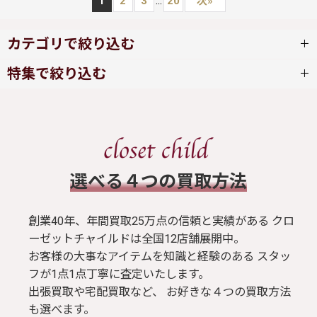
...
1
2
3
20
次
»
カテゴリで絞り込む
特集で絞り込む
abilletage
ワンピース
ALGONQUINS
スカート
ALICE and the PIRATES
​選べる４つの買取方法
ブラウス / シャツ
alice auaa
創業40年、年間買取25万点の信頼と実績がある クロ
トップス
ーゼットチャイルドは全国12店舗展開中。
Amavel
お客様の大事なアイテムを知識と経験のある スタッ
フが1点1点丁寧に査定いたします。
Tシャツ
Angelic Pretty
出張買取や宅配買取など、 お好きな４つの買取方法
も選べます。
パンツ