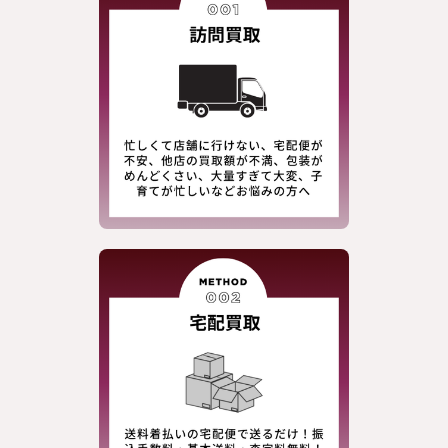
Candy Stripper
Chalmiere
Cornet
Emily Temple cute / Shirley Temple
Enchantlic Enchantilly
EXCENTRIQUE
F i.n.t
franche lippee