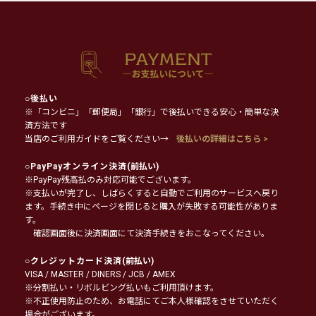
○
後払い
※「コンビニ」「郵便局」「銀行」で後払いできる安心・簡単な決
済方法です
当店のご利用ガイドをご覧ください→
後払いの詳細はこちら >
○
PayPayオンライン決済
(前払い)
※PayPay残高払のみ対応可能でございます。
※支払いが完了し、しばらくすると自動でご利用のサービスへ戻り
ます。手続き中にページを閉じると購入が失敗する可能性がありま
す。
確認画面後に決済画面にて決済手続きをおこなってください。
○
クレジットカード決済
(前払い)
VISA / MASTER / DINERS / JCB / AMEX
※分割払い・リボルビング払いもご利用頂けます。
※不正使用防止のため、お電話にてご本人様確認をさせていただく
場合がございます。