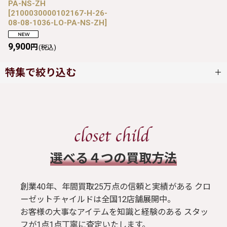
PA-NS-ZH
[
2100030000102167-H-26-
08-08-1036-LO-PA-NS-ZH
]
9,900
円
(税込)
特集で絞り込む
ワンピース
スカート
​選べる４つの買取方法
ブラウス / シャツ
創業40年、年間買取25万点の信頼と実績がある クロ
トップス
ーゼットチャイルドは全国12店舗展開中。
お客様の大事なアイテムを知識と経験のある スタッ
Tシャツ
フが1点1点丁寧に査定いたします。