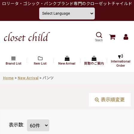
ロリータ・ゴシック・パンクブランド専門のクローゼットチャイルド
Search
International
Brand List
Item List
New Arrival
買取のご案内
Order
Home
>
New Arrival
>
パンツ
表示順変更
表示数
: