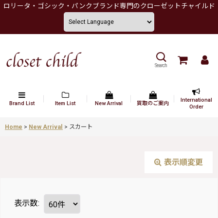
ロリータ・ゴシック・パンクブランド専門のクローゼットチャイルド
Search
International
Brand List
Item List
New Arrival
買取のご案内
Order
Home
>
New Arrival
>
スカート
表示順変更
表示数
: