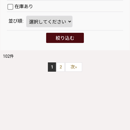
在庫あり
並び順
:
絞り込む
102
件
1
2
次
»