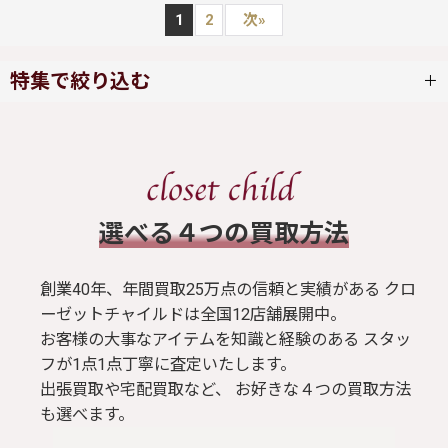
1
2
次
»
特集で絞り込む
ワンピース
スカート
​選べる４つの買取方法
ブラウス / シャツ
創業40年、年間買取25万点の信頼と実績がある クロ
トップス
ーゼットチャイルドは全国12店舗展開中。
お客様の大事なアイテムを知識と経験のある スタッ
フが1点1点丁寧に査定いたします。
Tシャツ
出張買取や宅配買取など、 お好きな４つの買取方法
も選べます。
パンツ