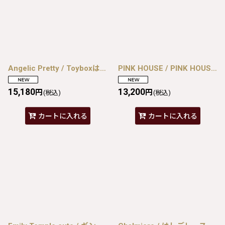
Angelic Pretty / Toyboxはにかみベアーぬいぐるみポーチ 青ｘピンク I-26-08-07-101-AP-BG-SA-ZI
PINK HOUSE / PINK HOUSE×HELLO KITTY ネコ耳付きフードカーディガン ピンクＸ赤 I-26-08-07-036-LO-TO-SA-ZI
15,180
13,200
円
円
(税込)
(税込)
カートに入れる
カートに入れる