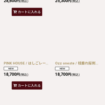
28,600
25,300
円
円
(税込)
(税込)
カートに入れる
PINK HOUSE / はしごレース&サテンリボン使いローンブラウス 黒Ｘ白 I-26-08-07-030-LO-BL-SA-ZI
Ozz oneste / 枝垂れ桜刺繍袴スカート ミント I-26-08-07-087-OO-SK-TE-ZI
18,700
18,700
円
円
(税込)
(税込)
カートに入れる