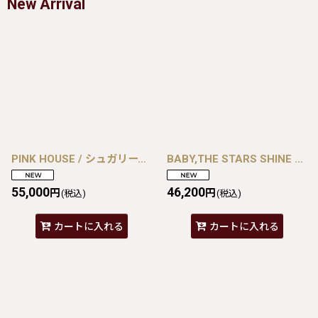
New Arrival
PINK HOUSE / シュガリースイーツラビットプリントワンピース 黒 I-26-08-07-075-LO-OP-TE-ZI
BABY,THE STARS SHINE BRIGHT / キュ・ド・パリジャンパースカート エンジ I-26-08-07-074-BA-OP-TE-ZI
55,000
46,200
円
円
(税込)
(税込)
カートに入れる
カートに入れる