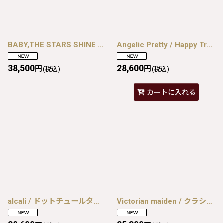
BABY,THE STARS SHINE BRIGHT / Spring Gardenワンピース 白 I-26-08-07-073-BA-OP-TE-ZI
Angelic Pretty / Happy Treat Party Cafeスカート パープル I-26-08-07-072-AP-SK-TE-ZI
38,500
28,600
円
円
(税込)
(税込)
カートに入れる
alcali / ドットチュールタブリエ サックス I-26-08-07-077-LO-OP-SA-ZI
Victorian maiden / クラシカルレースドールハット クリーム I-26-08-07-115-CL-AC-TE-ZI