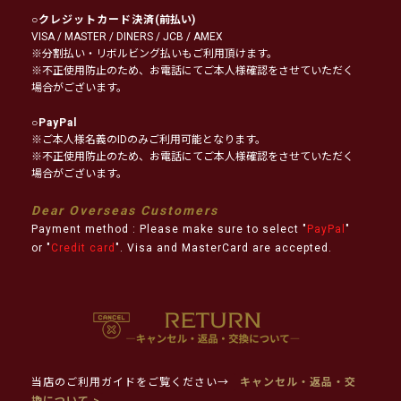
○
クレジットカード決済
(前払い)
VISA / MASTER / DINERS / JCB / AMEX
※分割払い・リボルビング払いもご利用頂けます。
※不正使用防止のため、お電話にてご本人様確認をさせていただく
場合がございます。
○
PayPal
※ご本人様名義のIDのみご利用可能となります。
※不正使用防止のため、お電話にてご本人様確認をさせていただく
場合がございます。
Dear Overseas Customers
Payment method : Please make sure to select "
PayPal
"
or "
Credit card
". Visa and MasterCard are accepted.
当店のご利用ガイドをご覧ください→
キャンセル・返品・交
換について >