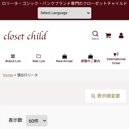
ロリータ・ゴシック・パンクブランド専門のクローゼットチャイルド
Search
International
Brand List
Item List
New Arrival
買取のご案内
Order
Home
>
懐古ロリータ
表示順変更
表示数
: