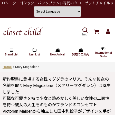
ロリータ・ゴシック・パンクブランド専門のクローゼットチャイルド
Search
International
Brand List
Item List
New Arrival
買取のご案内
Order
Home
>
Mary Magdalene
新約聖書に登場する女性マグダラのマリア。そんな彼女の
名前を取りMary Magdalene（メアリーマグダレン）は誕生
しました
可憐な可愛さを持つ少女と艶めかしく美しい女性の二面性
を持つ彼女の人生そのものがブランドのコンセプト
Victorian Maidenから独立した田中利絵子がデザインを手が