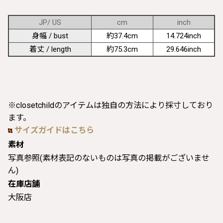
JP/ US
cm
inch
身幅 / bust
約37.4cm
14.724inch
着丈 / length
約75.3cm
29.646inch
※closetchildのアイテムは独自の方法により採寸しており
ます。
サイズガイドはこちら
素材
写真参照(素材表記のないものは写真の掲載がございませ
ん)
在庫店舗
大阪店