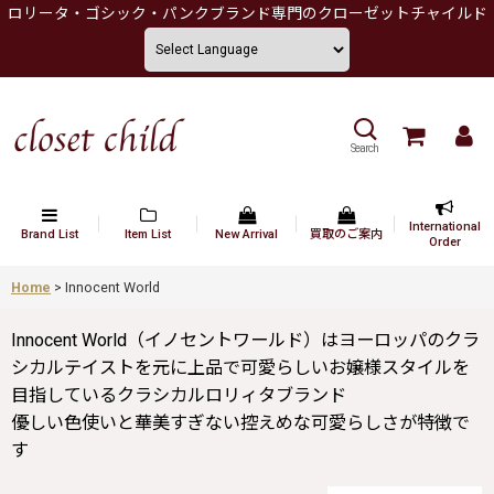
ロリータ・ゴシック・パンクブランド専門のクローゼットチャイルド
Search
International
Brand List
Item List
New Arrival
買取のご案内
Order
Home
>
Innocent World
Innocent World（イノセントワールド）はヨーロッパのクラ
シカルテイストを元に上品で可愛らしいお嬢様スタイルを
目指しているクラシカルロリィタブランド
優しい色使いと華美すぎない控えめな可愛らしさが特徴で
す