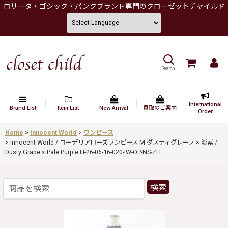
ロリータ・ゴシック・パンクブランド専門のクローゼットチャイルド
Search
International
Brand List
Item List
New Arrival
買取のご案内
Order
Home
>
Innocent World
>
ワンピース
>
Innocent World / コーデリアローズワンピース M ダスティグレープ × 淡紫 /
Dusty Grape × Pale Purple H-26-06-16-020-IW-OP-NS-ZH
検索