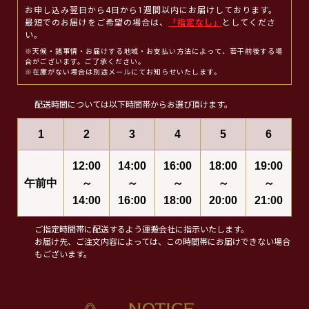
お申し込み翌日から4日から1週間以内にお届けしております。
最短でのお届けをご希望の場合は、
「指定なし」
としてくださ
い。
※天候・諸事情・お届けする地域・お支払い方法によって、若干前後する場
合がございます。ご了承ください。
※在庫がない場合は別途メールにてお知らせいたします。
配送時間については以下時間帯からお選び頂けます。
1
2
3
4
5
6
12:00
14:00
16:00
18:00
19:00
午前中
～
～
～
～
～
14:00
16:00
18:00
20:00
21:00
ご指定時間帯に配送するよう運搬会社に指示いたします。
お届け先、ご注文内容によっては、この時間帯にお届けできない場合
もございます。