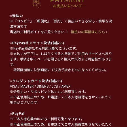
○
後払い
※「コンビニ」「郵便局」「銀行」で後払いできる安心・簡単な決
済方法です
当店のご利用ガイドをご覧ください→
後払いの詳細はこちら >
○
PayPayオンライン決済
(前払い)
※PayPay残高払のみ対応可能でございます。
※支払いが完了し、しばらくすると自動でご利用のサービスへ戻り
ます。手続き中にページを閉じると購入が失敗する可能性がありま
す。
確認画面後に決済画面にて決済手続きをおこなってください。
○
クレジットカード決済
(前払い)
VISA / MASTER / DINERS / JCB / AMEX
※分割払い・リボルビング払いもご利用頂けます。
※不正使用防止のため、お電話にてご本人様確認をさせていただく
場合がございます。
○
PayPal
※ご本人様名義のIDのみご利用可能となります。
※不正使用防止のため、お電話にてご本人様確認をさせていただく