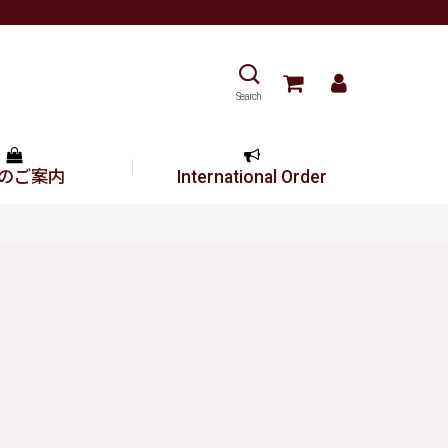
Search
のご案内
International Order