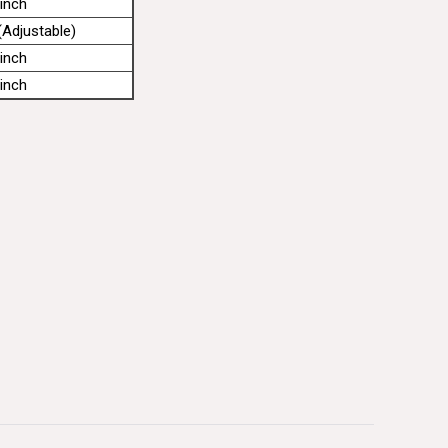
inch
Adjustable)
inch
inch