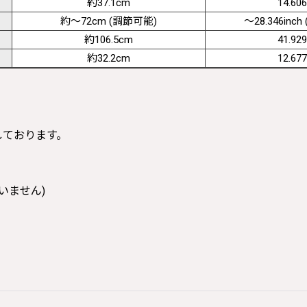
約37.1cm
14.606
約〜72cm (調節可能)
〜28.346inch (
約106.5cm
41.929
約32.2cm
12.677
寸しております。
いません)