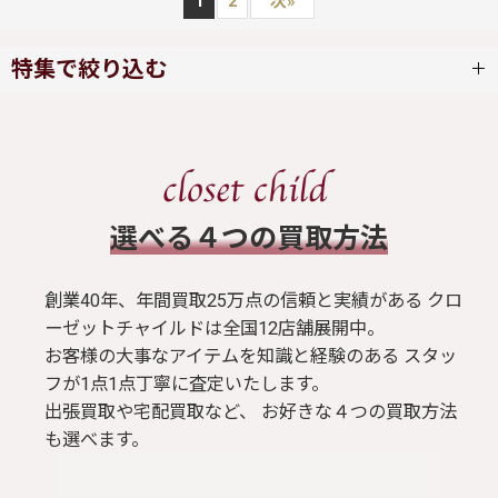
1
2
次
»
特集で絞り込む
ワンピース
スカート
​選べる４つの買取方法
ブラウス / シャツ
創業40年、年間買取25万点の信頼と実績がある クロ
トップス
ーゼットチャイルドは全国12店舗展開中。
お客様の大事なアイテムを知識と経験のある スタッ
フが1点1点丁寧に査定いたします。
Tシャツ
出張買取や宅配買取など、 お好きな４つの買取方法
も選べます。
パンツ