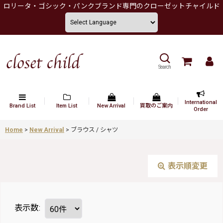
ロリータ・ゴシック・パンクブランド専門のクローゼットチャイルド
Search
International
Brand List
Item List
New Arrival
買取のご案内
Order
Home
>
New Arrival
>
ブラウス / シャツ
表示順変更
表示数
: