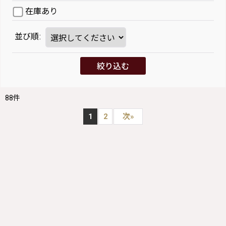
在庫あり
並び順
:
絞り込む
88
件
1
2
次
»