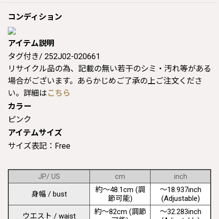
コンディション
アイテム説明
タグ付き/ 252J02-020661
リサイクル品の為、記載の無い若干のシミ・汚れ等がある
場合がございます。あらかじめご了承の上ご注文くださ
い。詳細は
こちら
カラー
ピンク
アイテムサイズ
サイズ表記：Free
JP/ US
cm
inch
約〜48.1cm (調
〜18.937inch
身幅 / bust
節可能)
(Adjustable)
約〜82cm (調節
〜32.283inch
ウエスト / waist