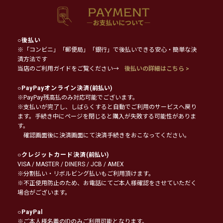
○
後払い
※「コンビニ」「郵便局」「銀行」で後払いできる安心・簡単な決
済方法です
当店のご利用ガイドをご覧ください→
後払いの詳細はこちら >
○
PayPayオンライン決済
(前払い)
※PayPay残高払のみ対応可能でございます。
※支払いが完了し、しばらくすると自動でご利用のサービスへ戻り
ます。手続き中にページを閉じると購入が失敗する可能性がありま
す。
確認画面後に決済画面にて決済手続きをおこなってください。
○
クレジットカード決済
(前払い)
VISA / MASTER / DINERS / JCB / AMEX
※分割払い・リボルビング払いもご利用頂けます。
※不正使用防止のため、お電話にてご本人様確認をさせていただく
場合がございます。
○
PayPal
※ご本人様名義のIDのみご利用可能となります。