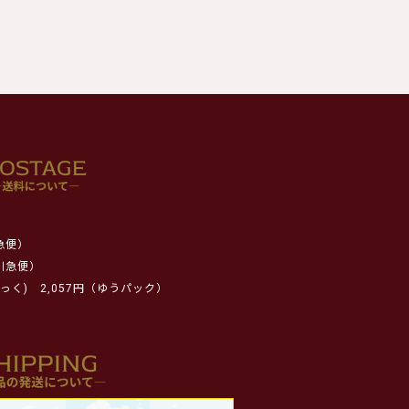
急便）
川急便）
っく)
2,057円（ゆうパック）