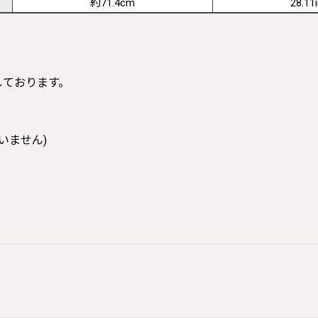
約71.4cm
28.11
寸しております。
いません)