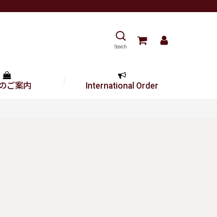
Search
のご案内
International Order