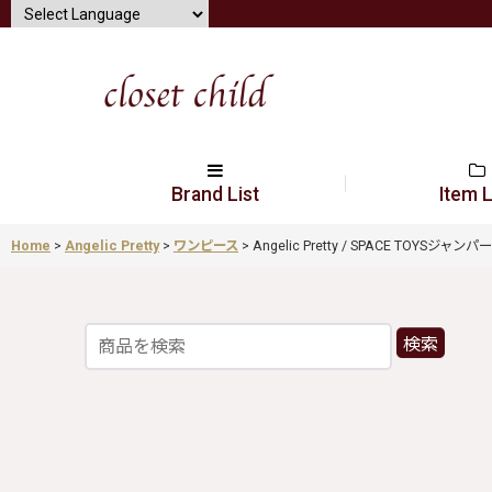
Brand List
Item L
Home
>
Angelic Pretty
>
ワンピース
>
Angelic Pretty / SPACE TOYSジャンパ
検索