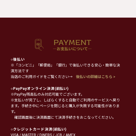
○
後払い
※「コンビニ」「郵便局」「銀行」で後払いできる安心・簡単な決
済方法です
当店のご利用ガイドをご覧ください→
後払いの詳細はこちら >
○
PayPayオンライン決済
(前払い)
※PayPay残高払のみ対応可能でございます。
※支払いが完了し、しばらくすると自動でご利用のサービスへ戻り
ます。手続き中にページを閉じると購入が失敗する可能性がありま
す。
確認画面後に決済画面にて決済手続きをおこなってください。
○
クレジットカード決済
(前払い)
VISA / MASTER / DINERS / JCB / AMEX