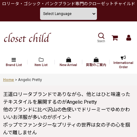
ロリータ・ゴシック・パンクブランド専門のクローゼットチャイルド
Search
International
Brand List
Item List
New Arrival
買取のご案内
Order
Home
>
Angelic Pretty
王道ロリータブランドでありながら、他とはひと味違った
テキスタイルを展開するのがAngelic Pretty
他のブランドに比べ沢山の色使いでドリーミーでゆめかわ
いいお洋服が多いのがポイント
ポップでファンタジーなプリティの世界は女の子の心を掴
んで離しません