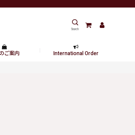
Search
のご案内
International Order