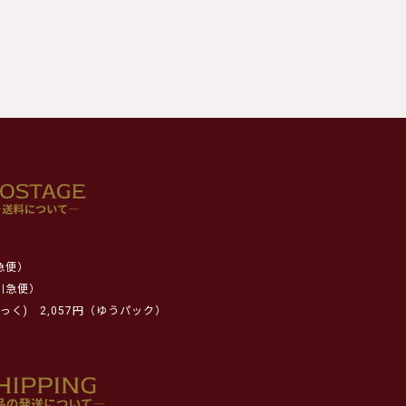
急便）
川急便）
っく)
2,057円（ゆうパック）