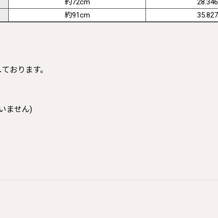
約72cm
28.346
約91cm
35.827
寸しております。
いません)