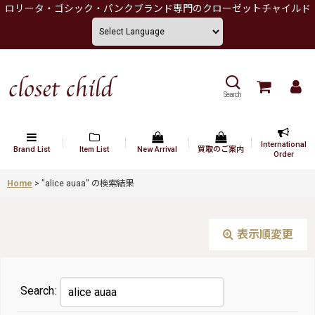
ロリータ・ゴシック・パンクブランド専門のクローゼットチャイルド
Search
International
Brand List
Item List
New Arrival
買取のご案内
Order
Home
>
"alice auaa"
の
検索結果
表示順変更
Search
: