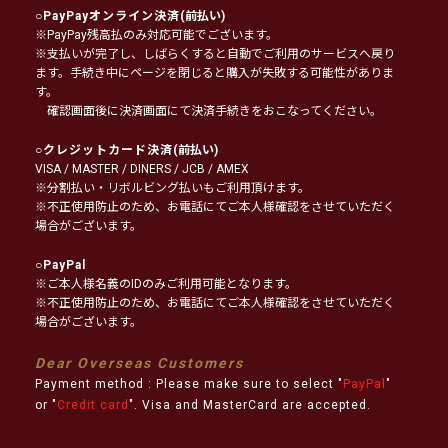
○
PayPayオンライン決済
(前払い)
※PayPay残高払のみ対応可能でございます。
※支払いが完了し、しばらくすると自動でご利用のサービスへ戻り
ます。手続き中にページを閉じると購入が失敗する可能性がありま
す。
確認画面後に決済画面にて決済手続きをおこなってください。
○
クレジットカード決済
(前払い)
VISA / MASTER / DINERS / JCB / AMEX
※分割払い・リボルビング払いもご利用頂けます。
※不正使用防止のため、お電話にてご本人様確認をさせていただく
場合がございます。
○
PayPal
※ご本人様名義のIDのみご利用可能となります。
※不正使用防止のため、お電話にてご本人様確認をさせていただく
場合がございます。
Dear Overseas Customers
Payment method : Please make sure to select "
PayPal
"
or "
Credit card
". Visa and MasterCard are accepted.