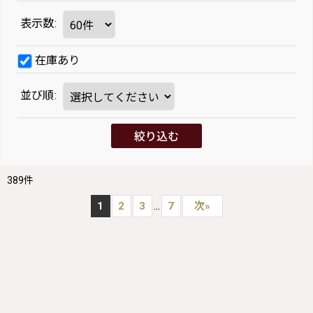
表示数
:
在庫あり
並び順
:
絞り込む
389
件
...
1
2
3
7
次
»