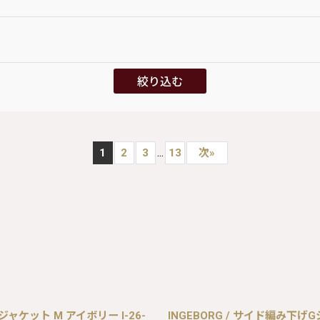
絞り込む
...
1
2
3
13
次
»
ャケット M アイボリー I-26-
INGEBORG / サイド編み下げGジャン