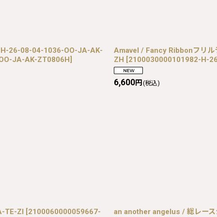
6-08-04-1036-OO-JA-AK-
Amavel / Fancy Ribbonフリ
-OO-JA-AK-ZT0806H
]
ZH
[
2100030000101982-H-26
6,600
円
(税込)
-TE-ZI
[
2100060000059667-
an another angelus / 総