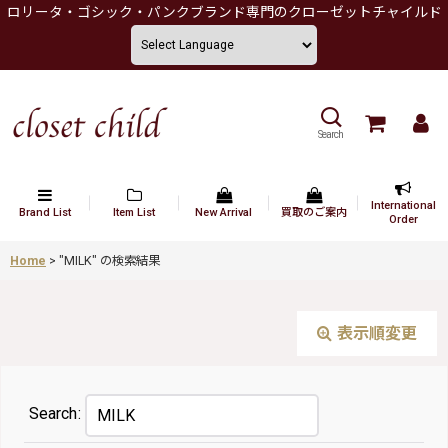
ロリータ・ゴシック・パンクブランド専門のクローゼットチャイルド
Search
International
Brand List
Item List
New Arrival
買取のご案内
Order
Home
>
"MILK"
の
検索結果
表示順変更
Search
: