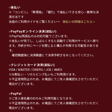
○
後払い
※「コンビニ」「郵便局」「銀行」で後払いできる安心・簡単な決
済方法です
当店のご利用ガイドをご覧ください→
後払いの詳細はこちら >
○
PayPayオンライン決済
(前払い)
※PayPay残高払のみ対応可能でございます。
※支払いが完了し、しばらくすると自動でご利用のサービスへ戻り
ます。手続き中にページを閉じると購入が失敗する可能性がありま
す。
確認画面後に決済画面にて決済手続きをおこなってください。
○
クレジットカード決済
(前払い)
VISA / MASTER / DINERS / JCB / AMEX
※分割払い・リボルビング払いもご利用頂けます。
※不正使用防止のため、お電話にてご本人様確認をさせていただく
場合がございます。
○
PayPal
※ご本人様名義のIDのみご利用可能となります。
※不正使用防止のため、お電話にてご本人様確認をさせていただく
場合がございます。