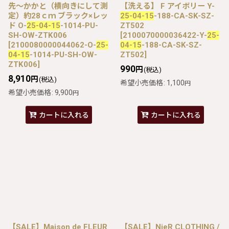
先〜かかと（横向きにして測
【洗える】 F アイボリー Y-
定）約28ｃｍ ブラック×レッ
25-04-15
-188-CA-SK-SZ-
ド O-
25-04-15
-1014-PU-
ZT502
SH-OW-ZTK006
[
2100070000036422-Y-
25-
[
2100080000044062-O-
25-
04-15
-188-CA-SK-SZ-
04-15
-1014-PU-SH-OW-
ZT502
]
ZTK006
]
990
円
(税込)
8,910
円
(税込)
希望小売価格
:
1,100
円
希望小売価格
:
9,900
円
カートに入れる
カートに入れる
【SALE】Maison de FLEUR
【SALE】NieR CLOTHING /