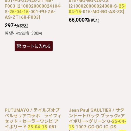
001-PU-ZA-AS-ZT168-
015-MO-BG-AS-ZS
F003
[
2100020000024104-
[
2100020000024088-S-
25-
S-
25-04-15
-001-PU-ZA-
04-15
-015-MO-BG-AS-ZS
]
AS-ZT168-F003
]
66,000
円
(税込)
297
円
(税込)
希望小売価格
:
330
円
カートに入れる
PUTUMAYO / テイルズオブ
Jean Paul GAULTIER / サタ
ベルセリアコラボ ライフィ
ントートバック ブラック×ア
セット・セーラーワンピ ア
イボリー×グリーン O-
25-04-
イボリー Y-
25-04-15
-081-
15
-1007-GO-BG-IG-OS