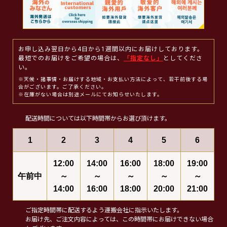
お申し込み翌日から4日から1週間以内にお届けしております。
最短でのお届けをご希望の場合は、
「指定なし」
としてくださ
い。
※天候・諸事情・お届けする地域・お支払い方法によって、若干前後する場
合がございます。ご了承ください。
※在庫がない場合は別途メールにてお知らせいたします。
配送時間については以下時間帯からお選び頂けます。
1
2
3
4
5
6
12:00
14:00
16:00
18:00
19:00
午前中
～
～
～
～
～
14:00
16:00
18:00
20:00
21:00
ご指定時間帯に配送するよう運搬会社に指示いたします。
お届け先、ご注文内容によっては、この時間帯にお届けできない場合