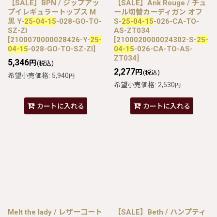
【SALE】BPN / ジップアッ
【SALE】Ank Rouge / チュ
プイレギュラートップス M
ール切替カーディガン オフ
黒 Y-
25-04-15
-028-GO-TO-
S-
25-04-15
-026-CA-TO-
SZ-ZI
AS-ZT034
[
2100070000028426-Y-
25-
[
2100020000024302-S-
25-
04-15
-028-GO-TO-SZ-ZI
]
04-15
-026-CA-TO-AS-
ZT034
]
5,346
円
(税込)
2,277
円
(税込)
希望小売価格
:
5,940
円
希望小売価格
:
2,530
円
カートに入れる
カートに入れる
Melt the lady / レザーコート
【SALE】Beth / ハンプティ