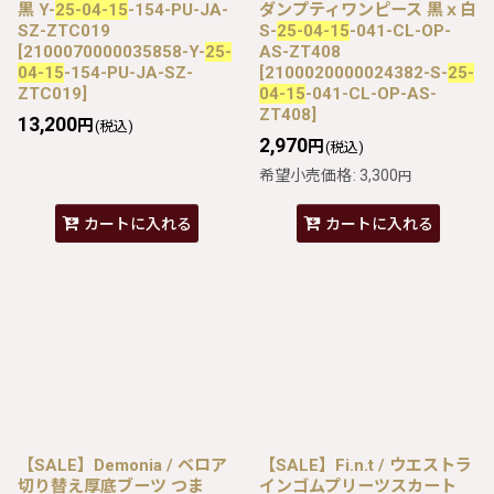
黒 Y-
25-04-15
-154-PU-JA-
ダンプティワンピース 黒ｘ白
SZ-ZTC019
S-
25-04-15
-041-CL-OP-
[
2100070000035858-Y-
25-
AS-ZT408
04-15
-154-PU-JA-SZ-
[
2100020000024382-S-
25-
ZTC019
]
04-15
-041-CL-OP-AS-
ZT408
]
13,200
円
(税込)
2,970
円
(税込)
希望小売価格
:
3,300
円
カートに入れる
カートに入れる
【SALE】Demonia / ベロア
【SALE】Fi.n.t / ウエストラ
切り替え厚底ブーツ つま
インゴムプリーツスカート