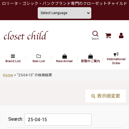
ロリータ・ゴシック・パンクブランド専門のクローゼットチャイルド
Search
International
Brand List
Item List
New Arrival
買取のご案内
Order
Home
>
"25-04-15"
の
検索結果
表示順変更
Search
: