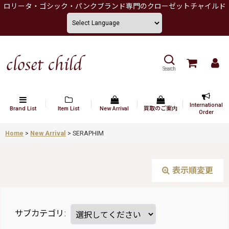
ロリータ・ゴシック・パンクブランド専門のクローゼットチャイルド
Search
International
Brand List
Item List
New Arrival
買取のご案内
Order
Home
>
New Arrival
>
SERAPHIM
表示順変更
サブカテゴリ
: