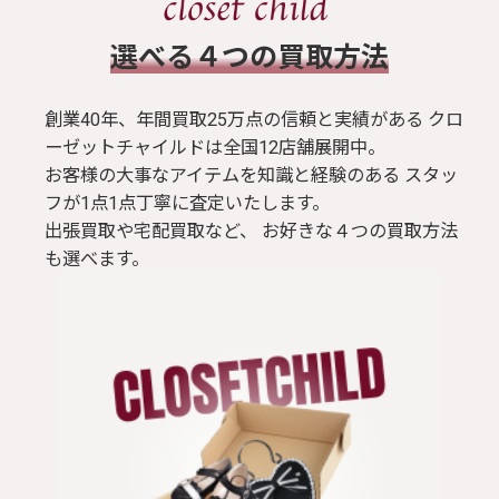
スカート
​選べる４つの買取方法
ブラウス / シャツ
創業40年、年間買取25万点の信頼と実績がある クロ
ーゼットチャイルドは全国12店舗展開中。
お客様の大事なアイテムを知識と経験のある スタッ
トップス
フが1点1点丁寧に査定いたします。
出張買取や宅配買取など、 お好きな４つの買取方法
Tシャツ
も選べます。
パンツ
ジャケット
コート
靴 / 鞄