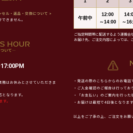
1
2
3
ンセル・返品・交換について >
12:00
14:
午前中
けできません。
～14:00
～16:
ご指定時間帯に配送するよう運搬会
お届け先、ご注文内容によっては、
17:00PM
・発送の際のこちらからのお電話
業務はお休みとさせていただきま
・ご入金確認のご報告は行ってお
対応となります。
・「お支払い」のご案内を行った
ます。
・お届けは最短で4日後となりま
以上をご了承の上、ご注文をお願