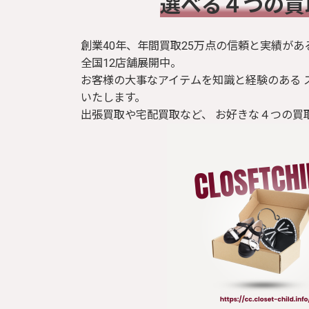
​選べる４つの
ブラウス / シャツ
創業40年、年間買取25万点の信頼と実績があ
トップス
全国12店舗展開中。
お客様の大事なアイテムを知識と経験のある 
Tシャツ
いたします。
出張買取や宅配買取など、 お好きな４つの買
パンツ
ジャケット
コート
靴 / 鞄
アクセサリー/小物