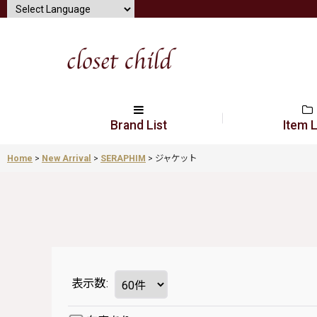
Brand List
Item L
Home
>
New Arrival
>
SERAPHIM
>
ジャケット
表示数
: