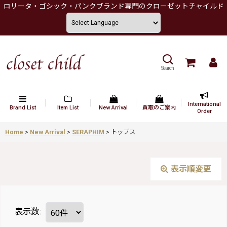
ロリータ・ゴシック・パンクブランド専門のクローゼットチャイルド
Search
International
Brand List
Item List
New Arrival
買取のご案内
Order
Home
>
New Arrival
>
SERAPHIM
>
トップス
表示順変更
表示数
: