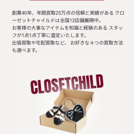
ブラウス / シャツ
創業40年、年間買取25万点の信頼と実績がある クロ
ーゼットチャイルドは全国12店舗展開中。
お客様の大事なアイテムを知識と経験のある スタッ
トップス
フが1点1点丁寧に査定いたします。
出張買取や宅配買取など、 お好きな４つの買取方法
Tシャツ
も選べます。
パンツ
ジャケット
コート
靴 / 鞄
アクセサリー/小物