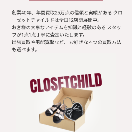
ブラウス / シャツ
創業40年、年間買取25万点の信頼と実績がある クロ
ーゼットチャイルドは全国12店舗展開中。
お客様の大事なアイテムを知識と経験のある スタッ
トップス
フが1点1点丁寧に査定いたします。
出張買取や宅配買取など、 お好きな４つの買取方法
Tシャツ
も選べます。
パンツ
ジャケット
コート
靴 / 鞄
アクセサリー/小物