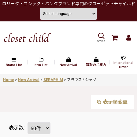
ロリータ・ゴシック・パンクブランド専門のクローゼットチャイルド
Search
International
Brand List
Item List
New Arrival
買取のご案内
Order
Home
>
New Arrival
>
SERAPHIM
>
ブラウス / シャツ
表示順変更
表示数
: