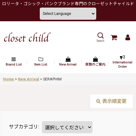
ロリータ・ゴシック・パンクブランド専門のクローゼットチャイルド
Search
International
Brand List
Item List
New Arrival
買取のご案内
Order
Home
>
New Arrival
>
SERAPHIM
表示順変更
サブカテゴリ
: