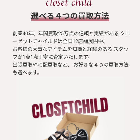
スカート
​選べる４つの買取方法
ブラウス / シャツ
創業40年、年間買取25万点の信頼と実績がある クロ
ーゼットチャイルドは全国12店舗展開中。
お客様の大事なアイテムを知識と経験のある スタッ
トップス
フが1点1点丁寧に査定いたします。
出張買取や宅配買取など、 お好きな４つの買取方法
Tシャツ
も選べます。
パンツ
ジャケット
コート
靴 / 鞄