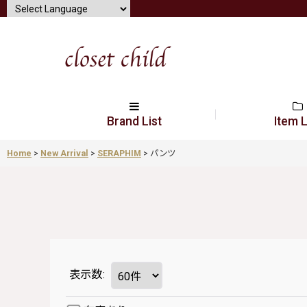
Brand List
Item L
Home
>
New Arrival
>
SERAPHIM
>
パンツ
表示数
: