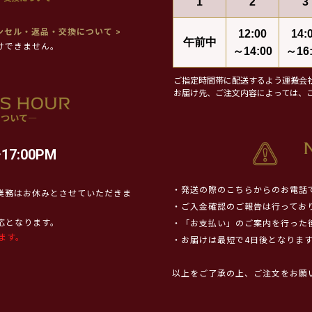
1
2
3
ンセル・返品・交換について >
12:00
14:
午前中
けできません。
～14:00
～16:
ご指定時間帯に配送するよう運搬会
お届け先、ご注文内容によっては、
17:00PM
・発送の際のこちらからのお電話
業務はお休みとさせていただきま
・ご入金確認のご報告は行ってお
対応となります。
・「お支払い」のご案内を行った
ます。
・お届けは最短で4日後となりま
以上をご了承の上、ご注文をお願