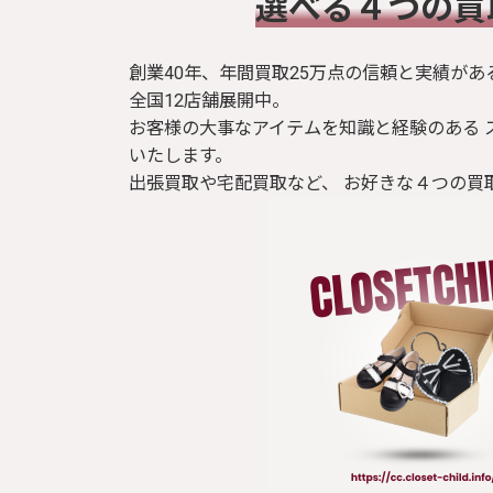
​選べる４つの
ブラウス / シャツ
創業40年、年間買取25万点の信頼と実績があ
トップス
全国12店舗展開中。
お客様の大事なアイテムを知識と経験のある 
Tシャツ
いたします。
出張買取や宅配買取など、 お好きな４つの買
パンツ
ジャケット
コート
靴 / 鞄
アクセサリー/小物