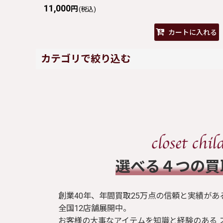
11,000
円
(税込)
カートに入れる
カテゴリで絞り込む
metamorphose (全商品)
ワンピース
スカート
​選べる４つの
ブラウス / シャツ
創業40年、年間買取25万点の信頼と実績があ
トップス
全国12店舗展開中。
お客様の大事なアイテムを知識と経験のある 