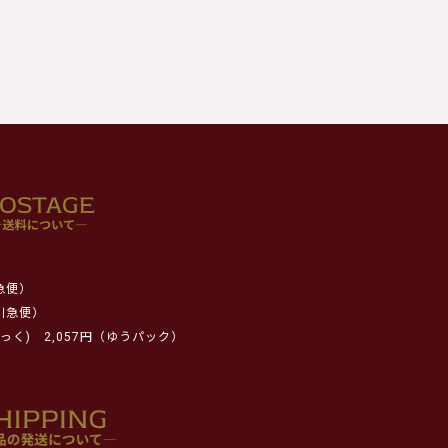
急便）
川急便）
っく)
2,057円（ゆうパック）