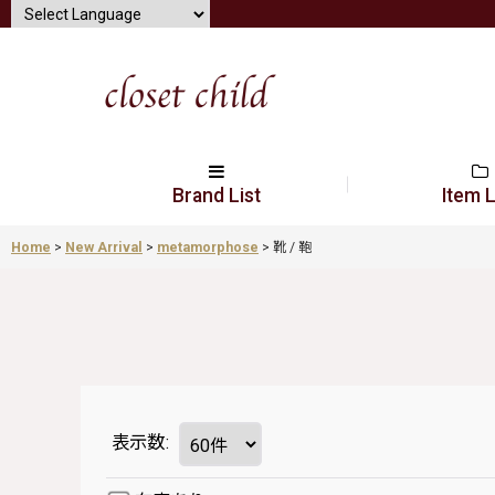
Brand List
Item L
Home
>
New Arrival
>
metamorphose
>
靴 / 鞄
表示数
: