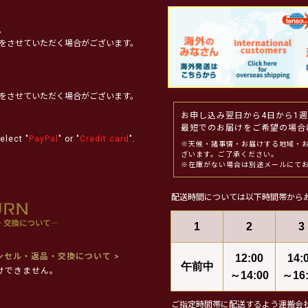
。
をさせていただく場合がございます。
をさせていただく場合がございます。
お申し込み翌日から4日から1
最短でのお届けをご希望の場合
elect "
PayPal
" or "
Credit card
".
※天候・諸事情・お届けする地域・
ざいます。ご了承ください。
※在庫がない場合は別途メールにて
配送時間については以下時間帯から
1
2
3
ンセル・返品・交換について >
12:00
14:
午前中
けできません。
～14:00
～16:
ご指定時間帯に配送するよう運搬会