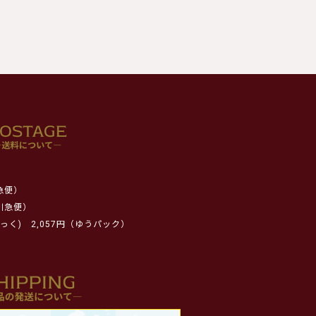
急便）
川急便）
っく)
2,057円（ゆうパック）