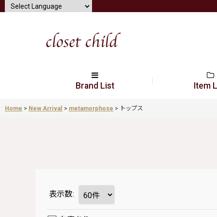
Brand List
Item L
Home
>
New Arrival
>
metamorphose
>
トップス
表示数
: