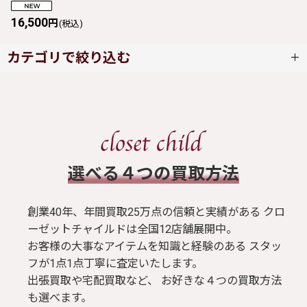
16,500
円
(税込)
カテゴリで絞り込む
metamorphose (全商品)
ワンピース
​選べる４つの買取方法
スカート
創業40年、年間買取25万点の信頼と実績がある クロ
ブラウス / シャツ
ーゼットチャイルドは全国12店舗展開中。
お客様の大事なアイテムを知識と経験のある スタッ
トップス
フが1点1点丁寧に査定いたします。
出張買取や宅配買取など、 お好きな４つの買取方法
Tシャツ
も選べます。