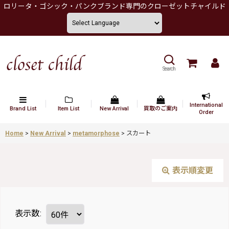
ロリータ・ゴシック・パンクブランド専門のクローゼットチャイルド
Search
International
Brand List
Item List
New Arrival
買取のご案内
Order
Home
>
New Arrival
>
metamorphose
>
スカート
表示順変更
表示数
: