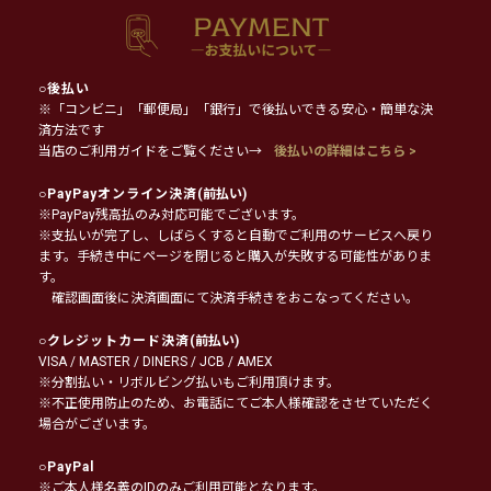
○
後払い
※「コンビニ」「郵便局」「銀行」で後払いできる安心・簡単な決
済方法です
当店のご利用ガイドをご覧ください→
後払いの詳細はこちら >
○
PayPayオンライン決済
(前払い)
※PayPay残高払のみ対応可能でございます。
※支払いが完了し、しばらくすると自動でご利用のサービスへ戻り
ます。手続き中にページを閉じると購入が失敗する可能性がありま
す。
確認画面後に決済画面にて決済手続きをおこなってください。
○
クレジットカード決済
(前払い)
VISA / MASTER / DINERS / JCB / AMEX
※分割払い・リボルビング払いもご利用頂けます。
※不正使用防止のため、お電話にてご本人様確認をさせていただく
場合がございます。
○
PayPal
※ご本人様名義のIDのみご利用可能となります。