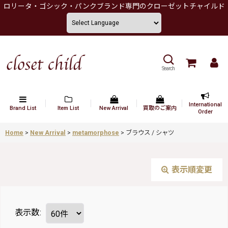
ロリータ・ゴシック・パンクブランド専門のクローゼットチャイルド
Search
International
Brand List
Item List
New Arrival
買取のご案内
Order
Home
>
New Arrival
>
metamorphose
>
ブラウス / シャツ
表示順変更
表示数
: