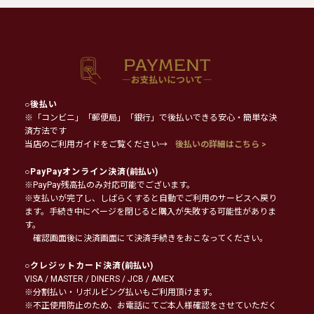
○
後払い
※「コンビニ」「郵便局」「銀行」で後払いできる安心・簡単な決
済方法です
当店のご利用ガイドをご覧ください→
後払いの詳細はこちら >
○
PayPayオンライン決済
(前払い)
※PayPay残高払のみ対応可能でございます。
※支払いが完了し、しばらくすると自動でご利用のサービスへ戻り
ます。手続き中にページを閉じると購入が失敗する可能性がありま
す。
確認画面後に決済画面にて決済手続きをおこなってください。
○
クレジットカード決済
(前払い)
VISA / MASTER / DINERS / JCB / AMEX
※分割払い・リボルビング払いもご利用頂けます。
※不正使用防止のため、お電話にてご本人様確認をさせていただく