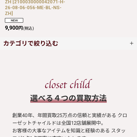
ZH
[
2100030000042071-H-
26-08-06-056-ME-BL-NS-
ZH
]
9,900
円
(税込)
カテゴリで絞り込む
metamorphose (全商品)
ワンピース
スカート
​選べる４つの買取方法
ブラウス / シャツ
創業40年、年間買取25万点の信頼と実績がある クロ
ーゼットチャイルドは全国12店舗展開中。
お客様の大事なアイテムを知識と経験のある スタッ
トップス