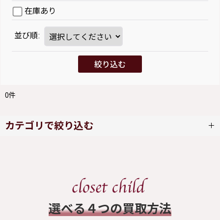
在庫あり
並び順
:
絞り込む
0
件
カテゴリで絞り込む
metamorphose (全商品)
ワンピース
​選べる４つの買取方法
スカート