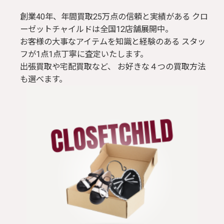
創業40年、年間買取25万点の信頼と実績がある クロ
ブラウス / シャツ
ーゼットチャイルドは全国12店舗展開中。
お客様の大事なアイテムを知識と経験のある スタッ
トップス
フが1点1点丁寧に査定いたします。
出張買取や宅配買取など、 お好きな４つの買取方法
Tシャツ
も選べます。
パンツ
ジャケット
コート
靴 / 鞄
アクセサリー/小物