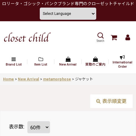
ロリータ・ゴシック・パンクブランド専門のクローゼットチャイルド
Search
International
Brand List
Item List
New Arrival
買取のご案内
Order
Home
>
New Arrival
>
metamorphose
>
ジャケット
表示順変更
表示数
: