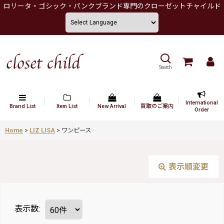
ロリータ・ゴシック・パンクブランド専門のクローゼットチャイルド
Search
International
Brand List
Item List
New Arrival
買取のご案内
Order
Home
>
LIZ LISA
>
ワンピース
表示順変更
表示数
: