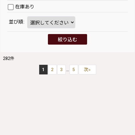
在庫あり
並び順
:
絞り込む
282
件
...
1
2
3
5
次
»