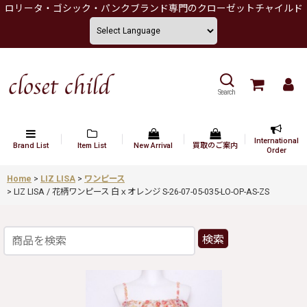
ロリータ・ゴシック・パンクブランド専門のクローゼットチャイルド
Search
International
Brand List
Item List
New Arrival
買取のご案内
Order
Home
>
LIZ LISA
>
ワンピース
>
LIZ LISA / 花柄ワンピース 白ｘオレンジ S-26-07-05-035-LO-OP-AS-ZS
検索