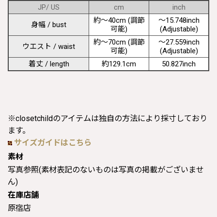
JP/ US
cm
inch
約〜40cm (調節
〜15.748inch
身幅 / bust
可能)
(Adjustable)
約〜70cm (調節
〜27.559inch
ウエスト / waist
可能)
(Adjustable)
着丈 / length
約129.1cm
50.827inch
※closetchildのアイテムは独自の方法により採寸しており
ます。
サイズガイドはこちら
素材
写真参照(素材表記のないものは写真の掲載がございませ
ん)
在庫店舗
原宿店