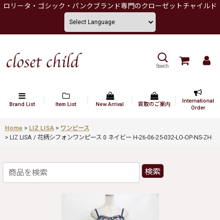
ロリータ・ゴシック・パンクブランド専門のクローゼットチャイルド
Search
International
Brand List
Item List
New Arrival
買取のご案内
Order
Home
>
LIZ LISA
>
ワンピース
>
LIZ LISA / 花柄シフォンワンピース 0 ネイビー H-26-06-25-032-LO-OP-NS-ZH
検索