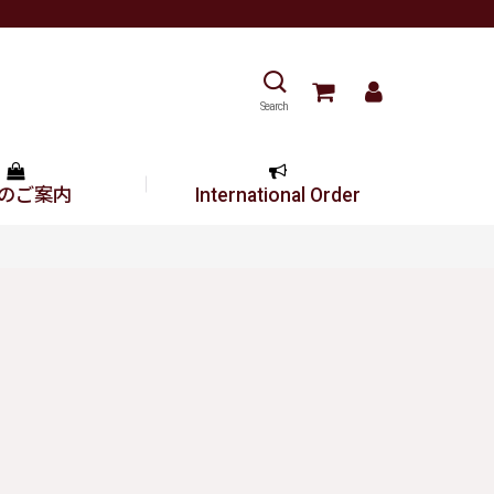
Search
のご案内
International Order