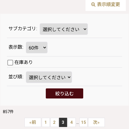
表示順変更
サブカテゴリ
:
表示数
:
在庫あり
並び順
:
絞り込む
857
件
...
«
前
1
2
3
4
15
次
»