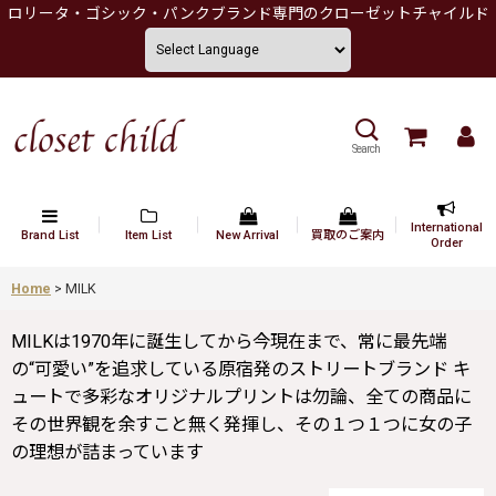
ロリータ・ゴシック・パンクブランド専門のクローゼットチャイルド
Search
International
Brand List
Item List
New Arrival
買取のご案内
Order
Home
>
MILK
MILKは1970年に誕生してから今現在まで、常に最先端
の“可愛い”を追求している原宿発のストリートブランド キ
ュートで多彩なオリジナルプリントは勿論、全ての商品に
その世界観を余すこと無く発揮し、その１つ１つに女の子
の理想が詰まっています