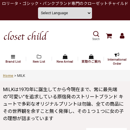
ロリータ・ゴシック・パンクブランド専門のクローゼットチャイルド
Search
International
Brand List
Item List
New Arrival
買取のご案内
Order
Home
>
MILK
MILKは1970年に誕生してから今現在まで、常に最先端
の“可愛い”を追求している原宿発のストリートブランド キ
ュートで多彩なオリジナルプリントは勿論、全ての商品に
その世界観を余すこと無く発揮し、その１つ１つに女の子
の理想が詰まっています