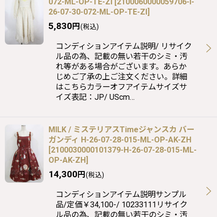
072-ML-OP-TE-ZI
[
2100060000059706-I-
26-07-30-072-ML-OP-TE-ZI
]
5,830
円
(税込)
コンディションアイテム説明/ リサイク
ル品の為、記載の無い若干のシミ・汚
れ等がある場合がございます。あらか
じめご了承の上ご注文ください。詳細
はこちらカラーオフアイテムサイズサ
イズ表記：JP/ UScm…
MILK / ミステリアスTimeジャンスカ バー
ガンディ H-26-07-28-015-ML-OP-AK-ZH
[
2100030000101379-H-26-07-28-015-ML-
OP-AK-ZH
]
14,300
円
(税込)
コンディションアイテム説明サンプル
品/定価￥34,100-/ 10233111リサイク
ル品の為、記載の無い若干のシミ・汚