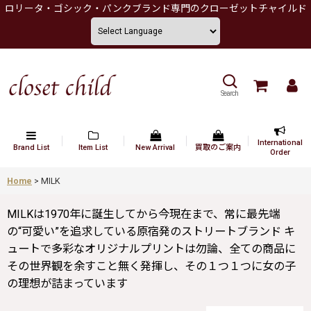
ロリータ・ゴシック・パンクブランド専門のクローゼットチャイルド
Search
International
Brand List
Item List
New Arrival
買取のご案内
Order
Home
>
MILK
MILKは1970年に誕生してから今現在まで、常に最先端
の“可愛い”を追求している原宿発のストリートブランド キ
ュートで多彩なオリジナルプリントは勿論、全ての商品に
その世界観を余すこと無く発揮し、その１つ１つに女の子
の理想が詰まっています