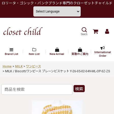
ロリータ・ゴシック・パンクブランド専門のクローゼットチャイルド
Search
International
Brand List
Item List
New Arrival
買取のご案内
Order
Home
>
MILK
>
ワンピース
>
MILK / Biscottiワンピース プレーンビスケット Y-26-05-02-049-ML-OP-SZ-ZS
検索