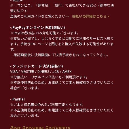
※「コンビニ」「郵便局」「銀行」で後払いできる安心・簡単な決
済方法です
当店のご利用ガイドをご覧ください→
後払いの詳細はこちら >
○
PayPayオンライン決済
(前払い)
※PayPay残高払のみ対応可能でございます。
※支払いが完了し、しばらくすると自動でご利用のサービスへ戻り
ます。手続き中にページを閉じると購入が失敗する可能性がありま
す。
確認画面後に決済画面にて決済手続きをおこなってください。
○
クレジットカード決済
(前払い)
VISA / MASTER / DINERS / JCB / AMEX
※分割払い・リボルビング払いもご利用頂けます。
※不正使用防止のため、お電話にてご本人様確認をさせていただく
場合がございます。
○
PayPal
※ご本人様名義のIDのみご利用可能となります。
※不正使用防止のため、お電話にてご本人様確認をさせていただく
場合がございます。
Dear Overseas Customers