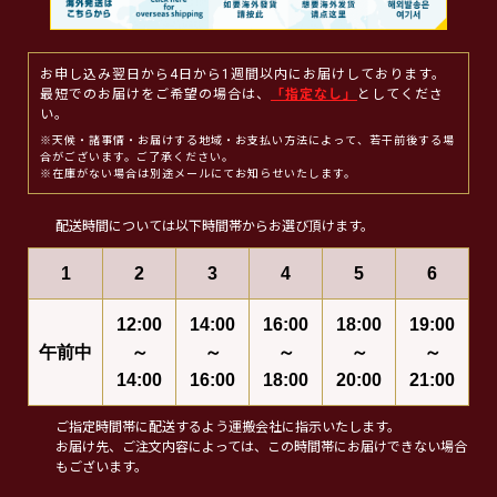
お申し込み翌日から4日から1週間以内にお届けしております。
最短でのお届けをご希望の場合は、
「指定なし」
としてくださ
い。
※天候・諸事情・お届けする地域・お支払い方法によって、若干前後する場
合がございます。ご了承ください。
※在庫がない場合は別途メールにてお知らせいたします。
配送時間については以下時間帯からお選び頂けます。
1
2
3
4
5
6
12:00
14:00
16:00
18:00
19:00
午前中
～
～
～
～
～
14:00
16:00
18:00
20:00
21:00
ご指定時間帯に配送するよう運搬会社に指示いたします。
お届け先、ご注文内容によっては、この時間帯にお届けできない場合
もございます。