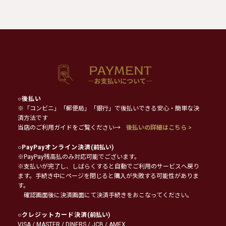
○
後払い
※「コンビニ」「郵便局」「銀行」で後払いできる安心・簡単な決
済方法です
当店のご利用ガイドをご覧ください→
後払いの詳細はこちら >
○
PayPayオンライン決済
(前払い)
※PayPay残高払のみ対応可能でございます。
※支払いが完了し、しばらくすると自動でご利用のサービスへ戻り
ます。手続き中にページを閉じると購入が失敗する可能性がありま
す。
確認画面後に決済画面にて決済手続きをおこなってください。
○
クレジットカード決済
(前払い)
VISA / MASTER / DINERS / JCB / AMEX