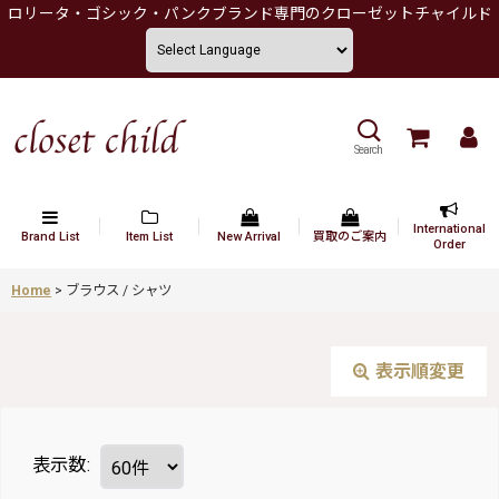
ロリータ・ゴシック・パンクブランド専門のクローゼットチャイルド
Search
International
Brand List
Item List
New Arrival
買取のご案内
Order
Home
>
ブラウス / シャツ
表示順変更
表示数
: