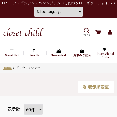
ロリータ・ゴシック・パンクブランド専門のクローゼットチャイルド
Search
International
Brand List
Item List
New Arrival
買取のご案内
Order
Home
>
ブラウス / シャツ
表示順変更
表示数
: