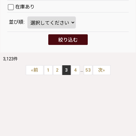
在庫あり
並び順
:
絞り込む
3,123
件
...
«
前
1
2
3
4
53
次
»