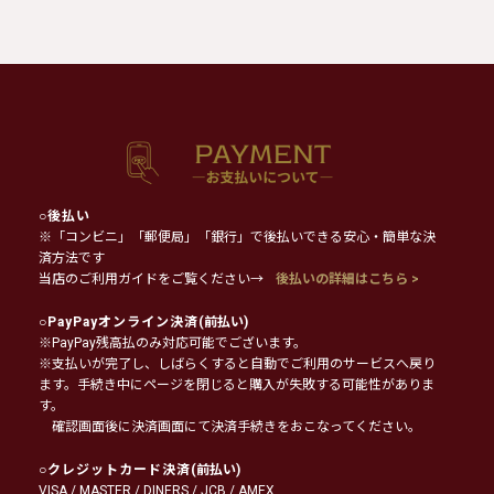
○
後払い
※「コンビニ」「郵便局」「銀行」で後払いできる安心・簡単な決
済方法です
当店のご利用ガイドをご覧ください→
後払いの詳細はこちら >
○
PayPayオンライン決済
(前払い)
※PayPay残高払のみ対応可能でございます。
※支払いが完了し、しばらくすると自動でご利用のサービスへ戻り
ます。手続き中にページを閉じると購入が失敗する可能性がありま
す。
確認画面後に決済画面にて決済手続きをおこなってください。
○
クレジットカード決済
(前払い)
VISA / MASTER / DINERS / JCB / AMEX