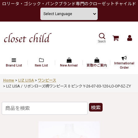
ロリータ・ゴシック・パンクブランド専門のクローゼットチャイルド
Search
International
Brand List
Item List
New Arrival
買取のご案内
Order
Home
>
LIZ LISA
>
ワンピース
>
LIZ LISA / リボンローズ柄ワンピース 0 ピンク Y-26-07-03-120-LO-OP-SZ-ZY
検索