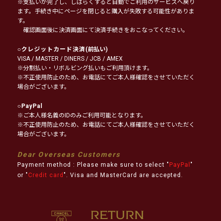
※支払いが完了し、しばらくすると自動でご利用のサービスへ戻り
ます。手続き中にページを閉じると購入が失敗する可能性がありま
す。
確認画面後に決済画面にて決済手続きをおこなってください。
○
クレジットカード決済
(前払い)
VISA / MASTER / DINERS / JCB / AMEX
※分割払い・リボルビング払いもご利用頂けます。
※不正使用防止のため、お電話にてご本人様確認をさせていただく
場合がございます。
○
PayPal
※ご本人様名義のIDのみご利用可能となります。
※不正使用防止のため、お電話にてご本人様確認をさせていただく
場合がございます。
Dear Overseas Customers
Payment method : Please make sure to select "
PayPal
"
or "
Credit card
". Visa and MasterCard are accepted.